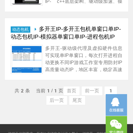
IP- c++底层架构、驱动级加速、操
作简便- 支持开机自动启动- 支持
单账户使用多机器- 支持电信，移
动，网通- 支持禁止游戏本地联网
多开王IP-多开王包机单窗口单IP-
动态包机
- 支持虚拟硬件MAC、硬盘信息-
动态包机IP-模拟器单窗口单IP-进程包机IP
支持指定节点绑定模拟器序号等。
多开王-驱动级代理及虚拟硬件信息
可实现单IP单窗口，每次打开进程自
动更换不同IP游戏工作室专用防封IP
高质量动态IP，地区丰富，稳定高速
可自定义进程，自由度高包机进程
IP，单机无限开，节约成本另有静态
共2条 当前1/1页
首页
前一页
1
独享IP，对要求较高游戏更友好；
后一页
尾页