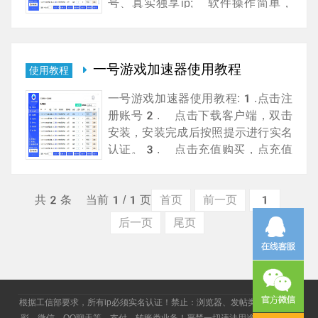
号、真实独享ip; 软件操作简单，
支持自助购买、自助后台切换节点、
暂停节点、分组管理;国内大量散段资
源搭建，200+地区高质量服务
一号游戏加速器使用教程
使用教程
器，支持单账户使用多机器;
一号游戏加速器使用教程:1.点击注
册账号2. 点击下载客户端，双击
安装，安装完成后按照提示进行实名
认证。3. 点击充值购买，点充值
金额，1元等于1金币，按照自己
需要购买的节点数量进行充值。4.
共2条 当前1/1页
首页
前一页
1
节点购买，选择节点动态或者静态-
选择游戏，如果没有自己挂机的游戏
后一页
尾页
名字请联系客服添加，选择地区，选
择需要购买的节点数量
根据工信部要求，所有ip必须实名认证！禁止：浏览器、发帖类、赌博、博