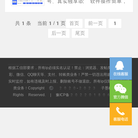
号、真实独享ip; 软件操作简单，
支持自助购买、自助后台切换节点、
暂停节点、分组管理;国内大量散段资
共1条 当前1/1页
首页
前一页
1
源搭建，200+地区高质量服务
器，支持单账户使用多机器;
后一页
尾页
根据工信部要求，所有ip必须实名认证！禁止：浏览器、发帖类、赌博、博
彩、微信、QQ聊天等、支付、转账类业务！严禁一切违法用途，后台日志
实时监控，如有违规及时上报、删除账号不做退款。所有ip仅限于游戏挂机
类业务！Copyright © 2020-2023 子墨科技 All
Rights Reserved. |
豫ICP备2022018068号-2